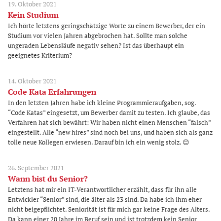
19. Oktober 2021
Kein Studium
Ich hörte letztens geringschätzige Worte zu einem Bewerber, der ein
Studium vor vielen Jahren abgebrochen hat. Sollte man solche
ungeraden Lebensläufe negativ sehen? Ist das überhaupt ein
geeignetes Kriterium?
14. Oktober 2021
Code Kata Erfahrungen
In den letzten Jahren habe ich kleine Programmieraufgaben, sog.
“Code Katas” eingesetzt, um Bewerber damit zu testen. Ich glaube, das
Verfahren hat sich bewährt: Wir haben nicht einen Menschen “falsch”
eingestellt. Alle “new hires” sind noch bei uns, und haben sich als ganz
tolle neue Kollegen erwiesen. Darauf bin ich ein wenig stolz. 😊
26. September 2021
Wann bist du Senior?
Letztens hat mir ein IT-Verantwortlicher erzählt, dass für ihn alle
Entwickler “Senior” sind, die älter als 23 sind. Da habe ich ihm eher
nicht beigepflichtet. Seniorität ist für mich gar keine Frage des Alters.
Da kann einer 20 Jahre im Beruf sein und ist trotzdem kein Senior