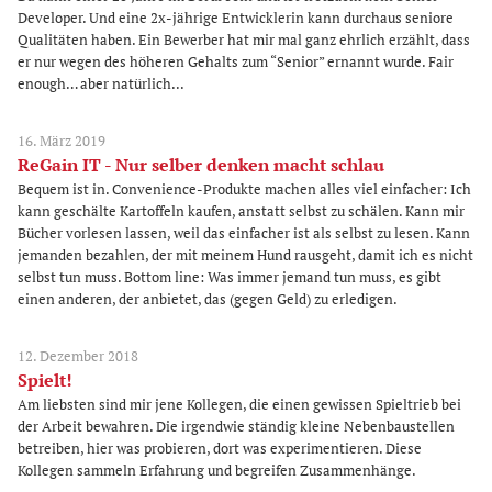
Developer. Und eine 2x-jährige Entwicklerin kann durchaus seniore
Qualitäten haben. Ein Bewerber hat mir mal ganz ehrlich erzählt, dass
er nur wegen des höheren Gehalts zum “Senior” ernannt wurde. Fair
enough… aber natürlich...
16. März 2019
ReGain IT - Nur selber denken macht schlau
Bequem ist in. Convenience-Produkte machen alles viel einfacher: Ich
kann geschälte Kartoffeln kaufen, anstatt selbst zu schälen. Kann mir
Bücher vorlesen lassen, weil das einfacher ist als selbst zu lesen. Kann
jemanden bezahlen, der mit meinem Hund rausgeht, damit ich es nicht
selbst tun muss. Bottom line: Was immer jemand tun muss, es gibt
einen anderen, der anbietet, das (gegen Geld) zu erledigen.
12. Dezember 2018
Spielt!
Am liebsten sind mir jene Kollegen, die einen gewissen Spieltrieb bei
der Arbeit bewahren. Die irgendwie ständig kleine Nebenbaustellen
betreiben, hier was probieren, dort was experimentieren. Diese
Kollegen sammeln Erfahrung und begreifen Zusammenhänge.